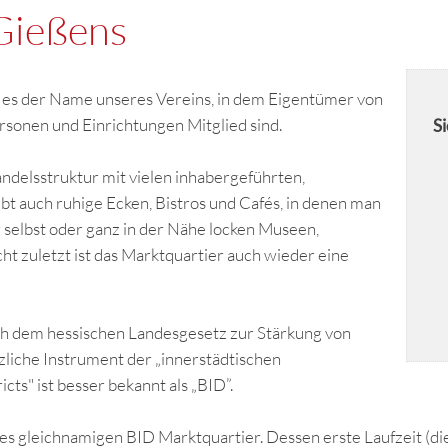
 Gießens
st es der Name unseres Vereins, in dem Eigentümer von
rsonen und Einrichtungen Mitglied sind.
Si
delsstruktur mit vielen inhabergeführten,
ibt auch ruhige Ecken, Bistros und Cafés, in denen man
r selbst oder ganz in der Nähe locken Museen,
 zuletzt ist das Marktquartier auch wieder eine
ach dem
hessischen Landesgesetz
zur Stärkung von
zliche Instrument der
„
innerstädtischen
cts" ist
besser bekannt als „BID”.
des gleichnamigen BID Marktquartier. Dessen erste Laufzeit (die