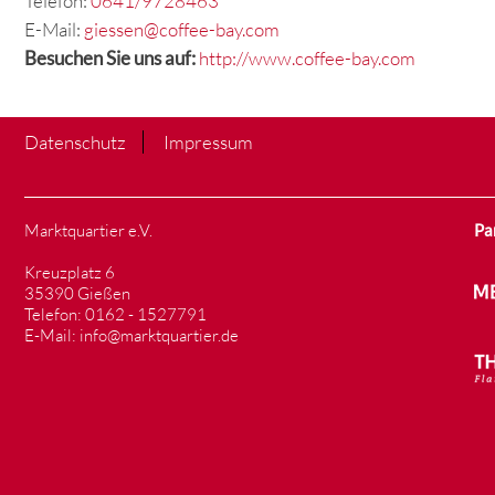
Telefon:
0641/9728463
E-Mail:
giessen@coffee-bay.com
Besuchen Sie uns auf:
http://www.coffee-bay.com
Datenschutz
Impressum
Marktquartier e.V.
Pa
Kreuzplatz 6
35390 Gießen
Telefon: 0162 - 1527791
E-Mail: info@marktquartier.de