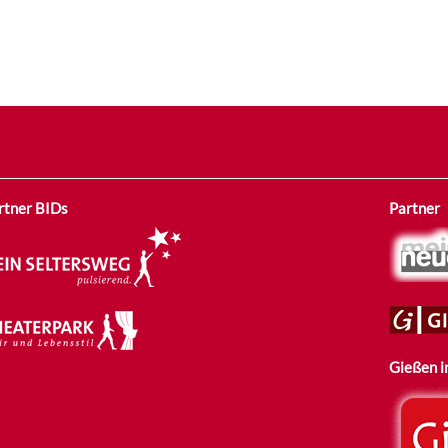
rtner BIDs
Partner
Gießen i