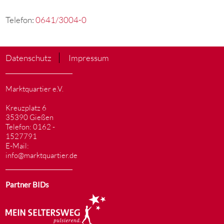
Telefon:
0641/3004-0
Datenschutz
Impressum
Marktquartier e.V.
Kreuzplatz 6
35390 Gießen
Telefon: 0162 -
1527791
E-Mail:
info@marktquartier.de
Partner BIDs