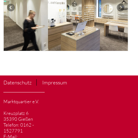
Datenschutz
Impressum
Marktquartier e.V.
Kreuzplatz 6
35390 Gießen
Telefon: 0162 -
1527791
E-Mail: