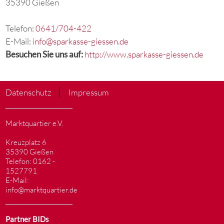
35390 Gießen
Telefon:
0641/704-422
E-Mail:
info@sparkasse-giessen.de
Besuchen Sie uns auf:
http://www.sparkasse-giessen.de
Datenschutz
Impressum
Marktquartier e.V.
Kreuzplatz 6
35390 Gießen
Telefon: 0162 -
1527791
E-Mail:
info@marktquartier.de
Partner BIDs