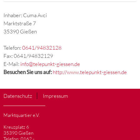
Inhaber: Cuma Avci
Marktstraße 7
35390 Gießen
Telefon:
0641/94832128
Fax: 0641/94832129
E-Mail:
info@telepunkt-giessen.de
Besuchen Sie uns auf:
http://www.telepunkt-giessen.de
Datenschutz
Impressum
Marktquartier e.V.
Kreuzplatz 6
35390 Gießen
Telefon: 0162 -