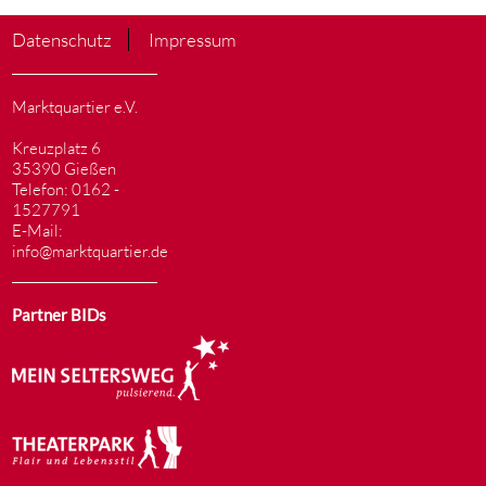
Datenschutz
Impressum
Marktquartier e.V.
Kreuzplatz 6
35390 Gießen
Telefon: 0162 -
1527791
E-Mail:
info@marktquartier.de
Partner BIDs