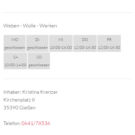
Weben - Wolle - Werken
MO
DI
MI
DO
FR
geschlossen
geschlossen
10:00-18:00
12:00-18:30
12:00-18:30
SA
SO
10:00-14:00
geschlossen
Inhaber: Kristina Krenzer
Kirchenplatz 8
35390 Gießen
Telefon:
0641/78536